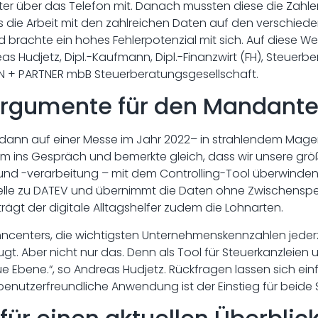
ter über das Telefon mit. Danach mussten diese die Zahle
 die Arbeit mit den zahlreichen Daten auf den verschied
nd brachte ein hohes Fehlerpotenzial mit sich. Auf diese W
eas Hudjetz, Dipl.-Kaufmann, Dipl.-Finanzwirt (FH), Steuerb
IN + PARTNER mbB Steuerberatungsgesellschaft.
rgumente für den Mandante
 dann auf einer Messe im Jahr 2022– in strahlendem Magent
m ins Gespräch und bemerkte gleich, dass wir unsere grö
nd -verarbeitung – mit dem Controlling-Tool überwinden 
stelle zu DATEV und übernimmt die Daten ohne Zwischenspe
rägt der digitale Alltagshelfer zudem die Lohnarten.
ncenters, die wichtigsten Unternehmenskennzahlen jederzei
ugt. Aber nicht nur das. Denn als Tool für Steuerkanzleie
 Ebene.“, so Andreas Hudjetz. Rückfragen lassen sich ein
 benutzerfreundliche Anwendung ist der Einstieg für beide 