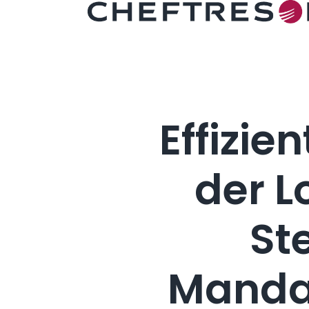
Effizi
der 
St
Manda