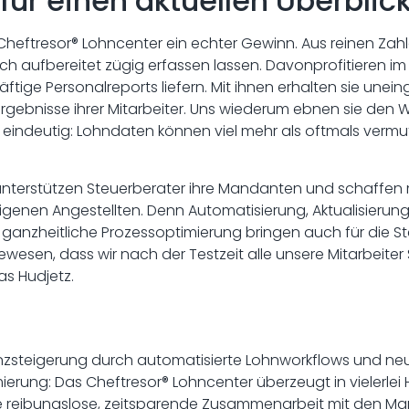
für einen aktuellen Überblic
 Cheftresor® Lohncenter ein echter Gewinn. Aus reinen Zahle
lich aufbereitet zügig erfassen lassen. Davonprofitieren i
ige Personalreports liefern. Mit ihnen erhalten sie unei
Ergebnisse ihrer Mitarbeiter. Uns wiederum ebnen sie den 
eindeutig: Lohndaten können viel mehr als oftmals vermut
 unterstützen Steuerberater ihre Mandanten und schaffen m
genen Angestellten. Denn Automatisierung, Aktualisierung 
ganzheitliche Prozessoptimierung bringen auch für die St
 gewesen, dass wir nach der Testzeit alle unsere Mitarbeiter 
as Hudjetz.
ienzsteigerung durch automatisierte Lohnworkflows und n
ierung: Das Cheftresor® Lohncenter überzeugt in vielerlei 
ne reibungslose, zeitsparende Zusammenarbeit mit den 