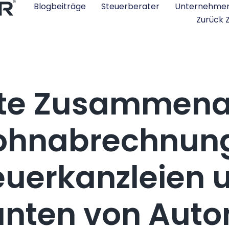
Blogbeiträge
Steuerberater
Unternehme
Zurück 
ente Zusammenar
Lohnabrechnung
euerkanzleien 
nten von Auto