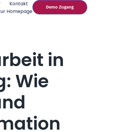
r
Kontakt
Demo Zugang
Zur Homepage
beit in
: Wie
und
mation